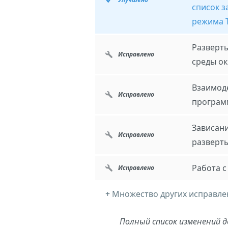
список з
режима T
Разверт
Исправлено
среды ок
Взаимод
Исправлено
програм
Зависан
Исправлено
разверт
Работа 
Исправлено
+ Множество других исправле
Полный список изменений д