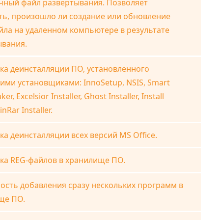
чный файл развертывания. Позволяет
ть, произошло ли создание или обновление
йла на удаленном компьютере в результате
ывания.
ка деинсталляции ПО, установленного
ми установщиками: InnoSetup, NSIS, Smart
ker, Excelsior Installer, Ghost Installer, Install
nRar Installer.
а деинсталляции всех версий MS Office.
ка REG-файлов в хранилище ПО.
ость добавления сразу нескольких программ в
ще ПО.