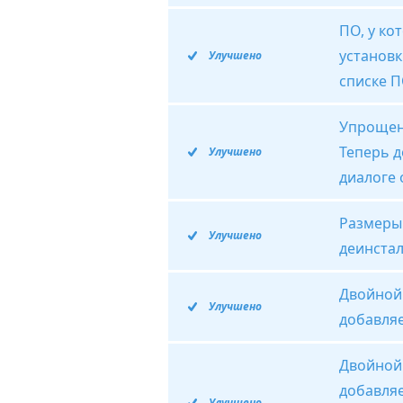
ПО, у ко
установк
Улучшено
списке П
Упрощен
Теперь д
Улучшено
диалоге 
Размеры
Улучшено
деинста
Двойной
Улучшено
добавляе
Двойной 
добавляе
Улучшено