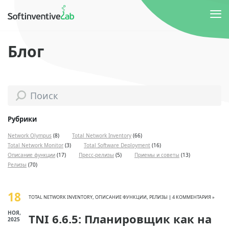
Блог
Рубрики
Network Olympus
(8)
Total Network Inventory
(66)
Total Network Monitor
(3)
Total Software Deployment
(16)
Описание функции
(17)
Пресс-релизы
(5)
Приемы и советы
(13)
Релизы
(70)
18
TOTAL NETWORK INVENTORY
,
ОПИСАНИЕ ФУНКЦИИ
,
РЕЛИЗЫ
|
4 КОММЕНТАРИЯ »
НОЯ,
TNI 6.6.5: Планировщик как на
2025