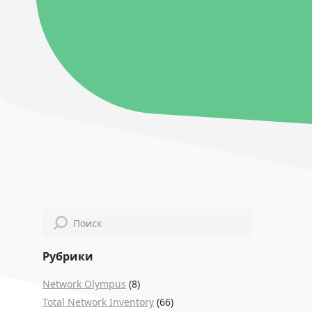
Рубрики
Network Olympus
(8)
Total Network Inventory
(66)