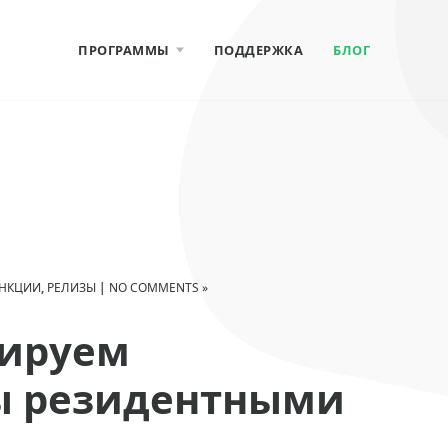
ПРОГРАММЫ
ПОДДЕРЖКА
БЛОГ
Total Network
Inventory
Total Software
Deployment
УНКЦИИ
,
РЕЛИЗЫ
|
NO COMMENTS »
нируем
Network Olympus
Monitoring
ы резидентными