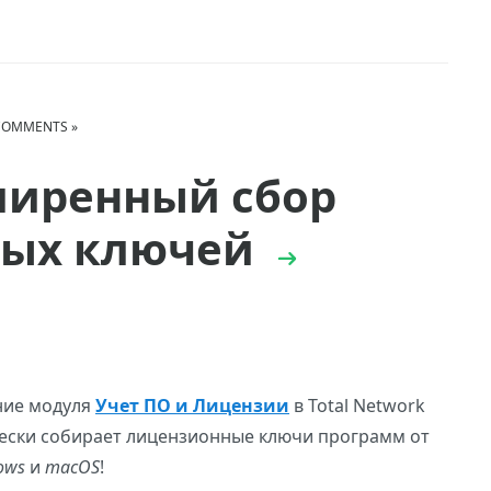
COMMENTS »
сширенный сбор
ных ключей
ние модуля
Учет ПО и Лицензии
в Total Network
ически собирает лицензионные ключи программ от
ows
и
macOS
!